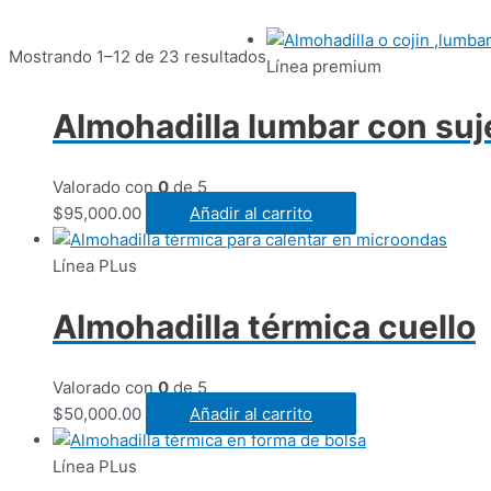
Mostrando 1–12 de 23 resultados
Línea premium
Almohadilla lumbar con suj
Valorado con
0
de 5
$
95,000.00
Añadir al carrito
Línea PLus
Almohadilla térmica cuello
Valorado con
0
de 5
$
50,000.00
Añadir al carrito
Línea PLus