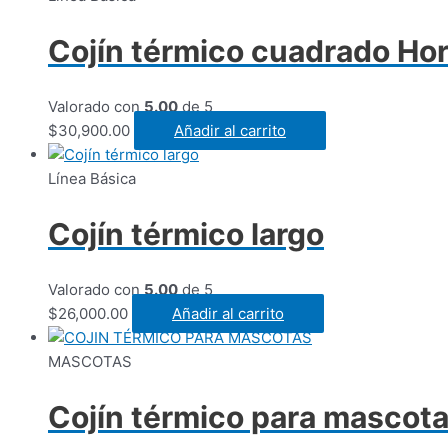
Cojín térmico cuadrado Ho
Valorado con
5.00
de 5
$
30,900.00
Añadir al carrito
Línea Básica
Cojín térmico largo
Valorado con
5.00
de 5
$
26,000.00
Añadir al carrito
MASCOTAS
Cojín térmico para mascot