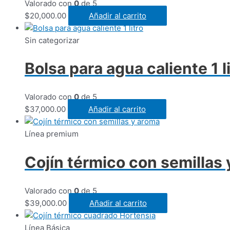
Valorado con
0
de 5
$
20,000.00
Añadir al carrito
Sin categorizar
Bolsa para agua caliente 1 l
Valorado con
0
de 5
$
37,000.00
Añadir al carrito
Línea premium
Cojín térmico con semillas
Valorado con
0
de 5
$
39,000.00
Añadir al carrito
Línea Básica