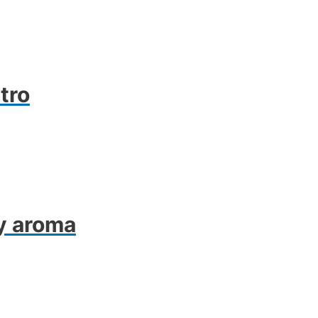
itro
 y aroma