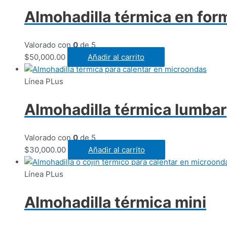
Almohadilla térmica en for
Valorado con
0
de 5
$
50,000.00
Añadir al carrito
Línea PLus
Almohadilla térmica lumbar
Valorado con
0
de 5
$
30,000.00
Añadir al carrito
Línea PLus
Almohadilla térmica mini